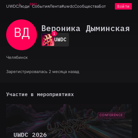
6932
UWDC
Люди
События
Лента
#uwdc
Сообщества
Бот
Войти
Вероника Дыминская
ВД
0
1
UWDC
2
3
4
Челябинск
5
6
7
Зарегистрировалась 2 месяца назад
8
9
Участие в мероприятиях
CONFERENCE
UWDC 2026