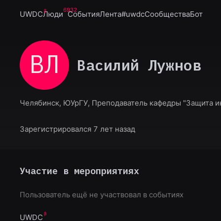
6932
UWDC
Люди
События
Лента
#uwdc
Сообщества
Бот
ВЛ
Василий Лужнов
Челябинск, ЮУрГУ, Преподаватель кафедры "Защита 
Зарегистрировался 7 лет назад
Участие в мероприятиях
Пользователь ещё не участвовал в событиях
UWDC