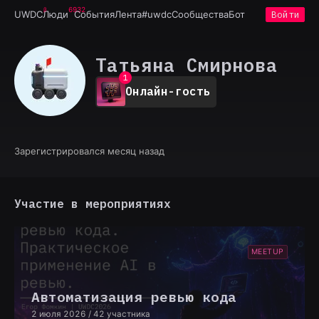
6932
UWDC
Люди
События
Лента
#uwdc
Сообщества
Бот
Войти
Татьяна Смирнова
0
1
Онлайн-гость
2
3
4
5
6
Зарегистрировался месяц назад
7
8
9
Участие в мероприятиях
MEETUP
Автоматизация ревью кода
2 июля 2026
/ 42 участника