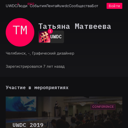
6932
UWDC
Люди
События
Лента
#uwdc
Сообщества
Бот
Войти
Татьяна Матвеева
ТМ
0
1
UWDC
2
3
4
Челябинск, -, Графический дизайнер
5
6
7
Зарегистрировался 7 лет назад
8
9
Участие в мероприятиях
CONFERENCE
UWDC 2019