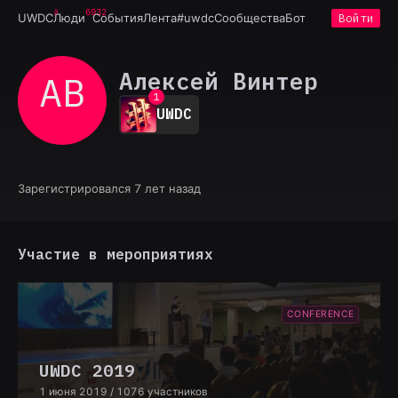
6932
UWDC
Люди
События
Лента
#uwdc
Сообщества
Бот
Войти
Алексей Винтер
АВ
0
1
UWDC
2
3
4
5
6
Зарегистрировался 7 лет назад
7
8
9
Участие в мероприятиях
CONFERENCE
UWDC 2019
1 июня 2019
/ 1076 участников