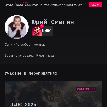
6932
UWDC
Люди
События
Лента
#uwdc
Сообщества
Бот
Войти
Юрий Смагин
0
1
UWDC
2
3
4
Санкт-Петербург, ментор
5
6
7
Зарегистрировался 9 лет назад
8
9
Участие в мероприятиях
CONFERENCE
UWDC 2025