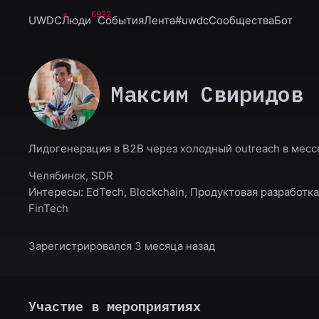
6932
UWDC
Люди
События
Лента
#uwdc
Сообщества
Бот
Максим Свиридов
Лидогенерация в B2B через холодный outreach в мес
Челябинск, SDR
Интересы:
EdTech, Blockchain, Продуктовая разработка
FinTech
Зарегистрировался 3 месяца назад
Участие в мероприятиях