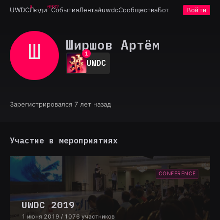
6932
UWDC
Люди
События
Лента
#uwdc
Сообщества
Бот
Войти
Ширшов Артём
Ш 
0
1
UWDC
2
3
4
5
6
Зарегистрировался 7 лет назад
7
8
9
Участие в мероприятиях
CONFERENCE
UWDC 2019
1 июня 2019
/ 1076 участников