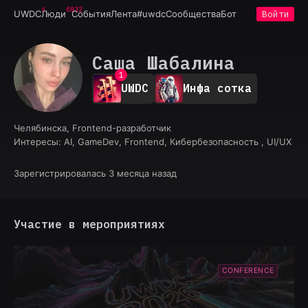
6932
UWDC
Люди
События
Лента
#uwdc
Сообщества
Бот
Войти
Саша Шабалина
0
1
UWDC
Инфа сотка
2
3
4
Челябинска, Frontend-разработчик
5
Интересы:
AI, GameDev, Frontend, Кибербезопасность , UI/UX
6
7
8
Зарегистрировалась 3 месяца назад
9
Участие в мероприятиях
CONFERENCE