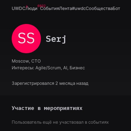
6932
UWDC
Люди
События
Лента
#uwdc
Сообщества
Бот
SS
Serj
Moscow, CTO
Интересы:
Agile/Scrum, AI, Бизнес
Зарегистрировался 2 месяца назад
Участие в мероприятиях
Пользователь ещё не участвовал в событиях