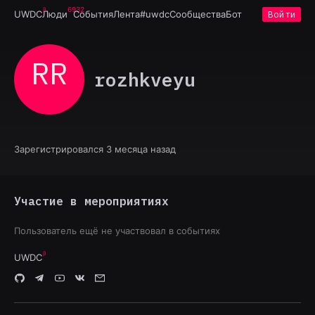
6932
UWDC
Люди
События
Лента
#uwdc
Сообщества
Бот
Войти
RR
rozhkveyu
Зарегистрировался 3 месяца назад
Участие в мероприятиях
Пользователь ещё не участвовал в событиях
UWDC