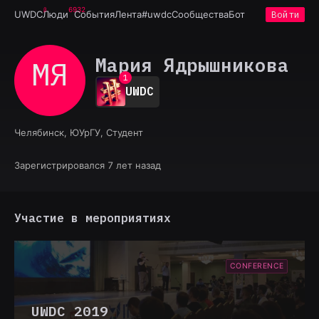
6932
UWDC
Люди
События
Лента
#uwdc
Сообщества
Бот
Войти
Мария Ядрышникова
МЯ
0
1
UWDC
2
3
4
Челябинск, ЮУрГУ, Студент
5
6
7
Зарегистрировался 7 лет назад
8
9
Участие в мероприятиях
CONFERENCE
UWDC 2019