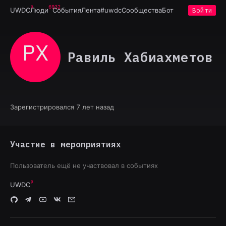
6932
UWDC
Люди
События
Лента
#uwdc
Сообщества
Бот
Войти
РХ
Равиль Хабиахметов
Зарегистрировался 7 лет назад
Участие в мероприятиях
Пользователь ещё не участвовал в событиях
UWDC