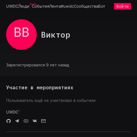
6932
UWDC
Люди
События
Лента
#uwdc
Сообщества
Бот
Войти
ВВ
Виктор
Зарегистрировался 9 лет назад
Участие в мероприятиях
Пользователь ещё не участвовал в событиях
UWDC