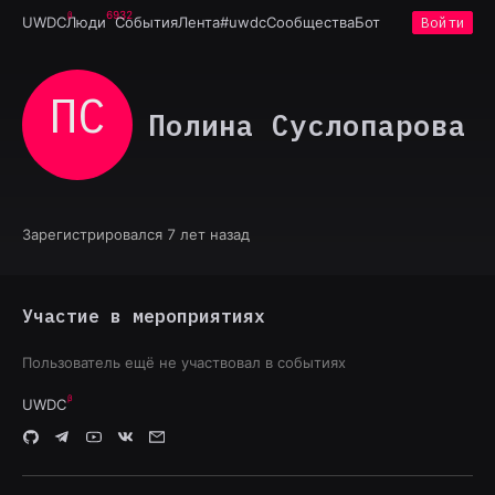
6932
UWDC
Люди
События
Лента
#uwdc
Сообщества
Бот
Войти
ПС
Полина Суслопарова
Зарегистрировался 7 лет назад
Участие в мероприятиях
Пользователь ещё не участвовал в событиях
UWDC