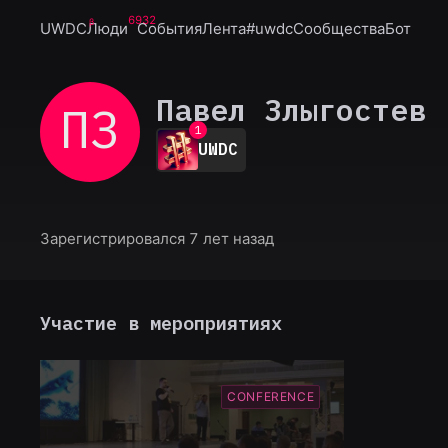
6932
UWDC
Люди
События
Лента
#uwdc
Сообщества
Бот
Павел Злыгостев
ПЗ
0
1
UWDC
2
3
4
5
6
Зарегистрировался 7 лет назад
7
8
9
Участие в мероприятиях
CONFERENCE