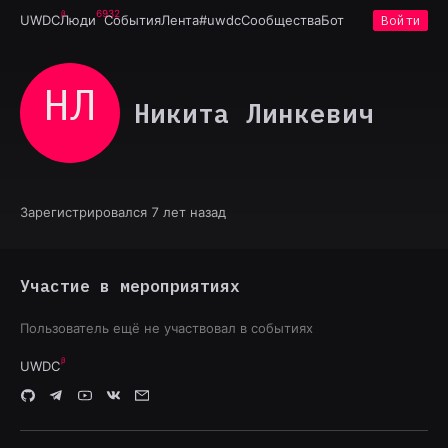
6932
UWDC
Люди
События
Лента
#uwdc
Сообщества
Бот
Войти
НЛ
Никита Линкевич
Зарегистрировался 7 лет назад
Участие в мероприятиях
Пользователь ещё не участвовал в событиях
UWDC