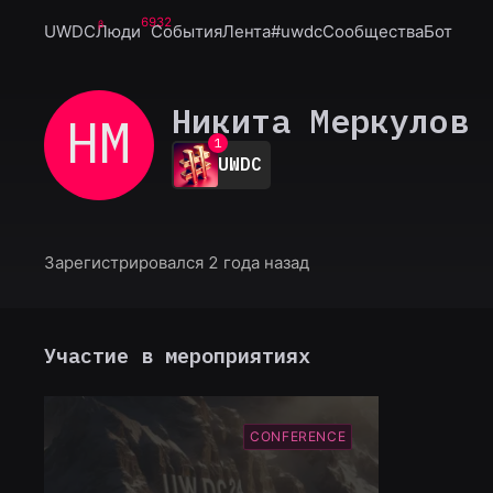
6932
UWDC
Люди
События
Лента
#uwdc
Сообщества
Бот
Никита Меркулов
НМ
0
1
UWDC
2
3
4
5
6
Зарегистрировался 2 года назад
7
8
9
Участие в мероприятиях
CONFERENCE