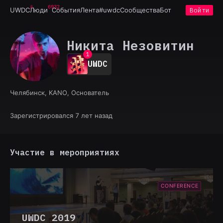
6932
UWDC
Люди
События
Лента
#uwdc
Сообщества
Бот
Войти
Никита Незовитин
0
1
UWDC
2
3
4
Челябинск, KANO, Основатель
5
6
7
Зарегистрировался 7 лет назад
8
9
Участие в мероприятиях
CONFERENCE
UWDC 2019