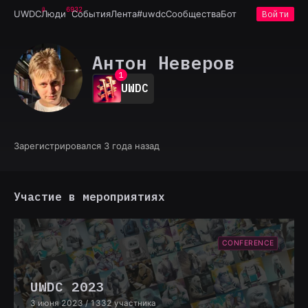
6932
UWDC
Люди
События
Лента
#uwdc
Сообщества
Бот
Войти
Антон Неверов
0
1
UWDC
2
3
4
5
6
Зарегистрировался 3 года назад
7
8
9
Участие в мероприятиях
CONFERENCE
UWDC 2023
3 июня 2023
/ 1332 участника