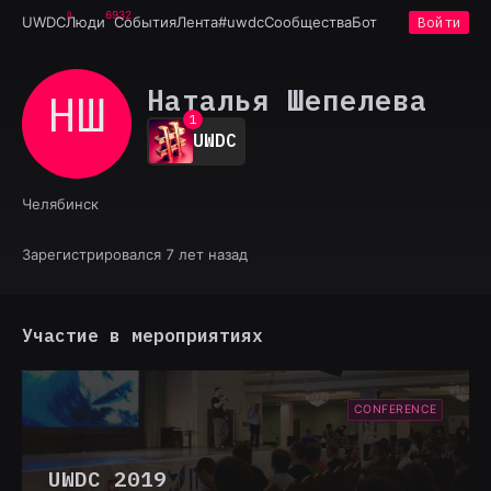
6932
UWDC
Люди
События
Лента
#uwdc
Сообщества
Бот
Войти
Наталья Шепелева
НШ
0
1
UWDC
2
3
4
Челябинск
5
6
7
Зарегистрировался 7 лет назад
8
9
Участие в мероприятиях
CONFERENCE
UWDC 2019