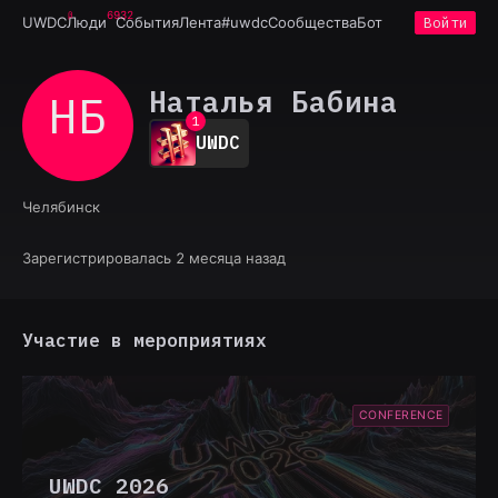
6932
UWDC
Люди
События
Лента
#uwdc
Сообщества
Бот
Войти
Наталья Бабина
НБ
0
1
UWDC
2
3
4
Челябинск
5
6
7
Зарегистрировалась 2 месяца назад
8
9
Участие в мероприятиях
CONFERENCE
UWDC 2026