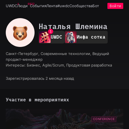
6932
UWDC
Люди
События
Лента
#uwdc
Сообщества
Бот
Войти
Наталья Шлемина
0
1
UWDC
Инфа сотка
2
3
4
Санкт-Петербург, Современные технологии, Ведущий
5
продакт-менеджер
6
Интересы:
Бизнес, Agile/Scrum, Продуктовая разработка
7
8
9
Зарегистрировалась 2 месяца назад
Участие в мероприятиях
CONFERENCE