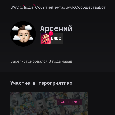
6932
UWDC
Люди
События
Лента
#uwdc
Сообщества
Бот
Арсений
0
1
UWDC
2
3
4
5
6
Зарегистрировался 3 года назад
7
8
9
Участие в мероприятиях
CONFERENCE