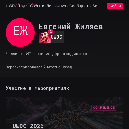
6932
UWDC
Люди
События
Лента
#uwdc
Сообщества
Бот
Войти
Евгений Жиляев
ЕЖ
0
1
UWDC
2
3
4
Челяинск, ИТ специлист, фронтенд инженер
5
6
7
Зарегистрировался 2 месяца назад
8
9
Участие в мероприятиях
CONFERENCE
UWDC 2026