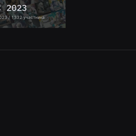
C 2023
023
/ 1332 участника