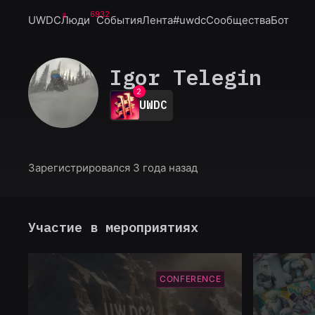
6932
UWDC
Люди
События
Лента
#uwdc
Сообщества
Бот
0
Igor Telegin
1
2
UWDC
3
4
5
6
7
Зарегистрировался 3 года назад
8
9
Участие в мероприятиях
CONFERENCE