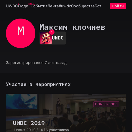
6932
UWDC
Люди
События
Лента
#uwdc
Сообщества
Бот
Войти
Максим клочнев
М 
0
1
UWDC
2
3
4
5
6
Зарегистрировался 7 лет назад
7
8
9
Участие в мероприятиях
CONFERENCE
UWDC 2019
1 июня 2019
/ 1076 участников