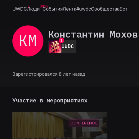
6932
UWDC
Люди
События
Лента
#uwdc
Сообщества
Бот
Константин Мохов
КМ
0
1
UWDC
2
3
4
5
6
Зарегистрировался 8 лет назад
7
8
9
Участие в мероприятиях
CONFERENCE