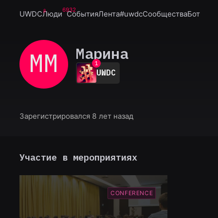
6932
UWDC
Люди
События
Лента
#uwdc
Сообщества
Бот
Марина
ММ
0
1
UWDC
2
3
4
5
6
Зарегистрировался 8 лет назад
7
8
9
Участие в мероприятиях
CONFERENCE