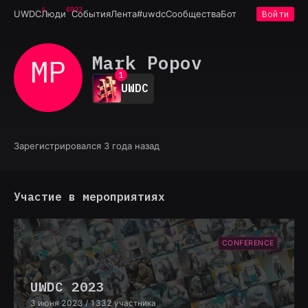
6932
UWDC
Люди
События
Лента
#uwdc
Сообщества
Бот
Войти
Mark Popov
MP
0
1
UWDC
2
3
4
5
6
Зарегистрировался 3 года назад
7
8
9
Участие в мероприятиях
CONFERENCE
UWDC 2023
3 июня 2023
/ 1332 участника