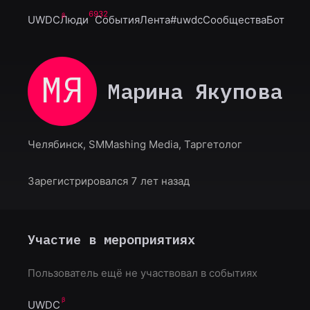
6932
UWDC
Люди
События
Лента
#uwdc
Сообщества
Бот
МЯ
Марина Якупова
Челябинск, SMMashing Media, Таргетолог
Зарегистрировался 7 лет назад
Участие в мероприятиях
Пользователь ещё не участвовал в событиях
UWDC