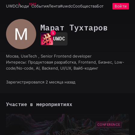
6932
UWDC
Люди
События
Лента
#uwdc
Сообщества
Бот
Войти
Марат Тухтаров
0
1
UWDC
2
3
4
Мосва, UseTech , Senior Frontend developer
5
Интересы:
Продуктовая разработка, Frontend, Бизнес, Low-
6
code/No-code, AI, Backend, UI/UX, Вайб-кодинг
7
8
9
Зарегистрировался 2 месяца назад
Участие в мероприятиях
CONFERENCE