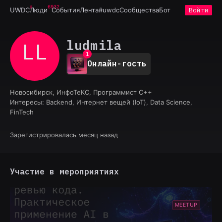
6932
UWDC
Люди
События
Лента
#uwdc
Сообщества
Бот
Войти
ludmila
LL
0
1
Онлайн-гость
2
3
4
Новосибирск, ИнфоТеКС, Программист C++
5
Интересы:
Backend, Интернет вещей (IoT), Data Science,
6
FinTech
7
8
9
Зарегистрировалась месяц назад
Участие в мероприятиях
MEETUP