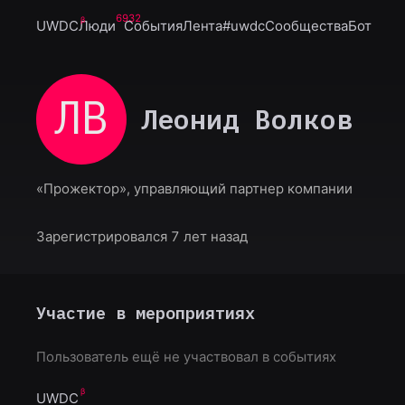
6932
UWDC
Люди
События
Лента
#uwdc
Сообщества
Бот
ЛВ
Леонид Волков
«Прожектор», управляющий партнер компании
Зарегистрировался 7 лет назад
Участие в мероприятиях
Пользователь ещё не участвовал в событиях
UWDC