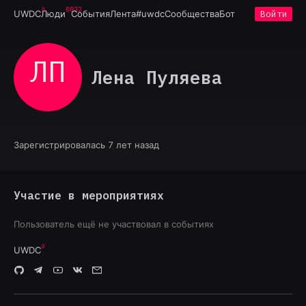
6932
UWDC
Люди
События
Лента
#uwdc
Сообщества
Бот
Войти
ЛП
Лена Пуляева
Зарегистрировалась 7 лет назад
Участие в мероприятиях
Пользователь ещё не участвовал в событиях
UWDC