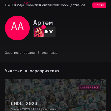
6932
UWDC
Люди
События
Лента
#uwdc
Сообщества
Бот
Войти
Артем
АА
0
1
UWDC
2
3
4
5
6
Зарегистрировался 3 года назад
7
8
9
Участие в мероприятиях
CONFERENCE
UWDC 2023
3 июня 2023
/ 1332 участника