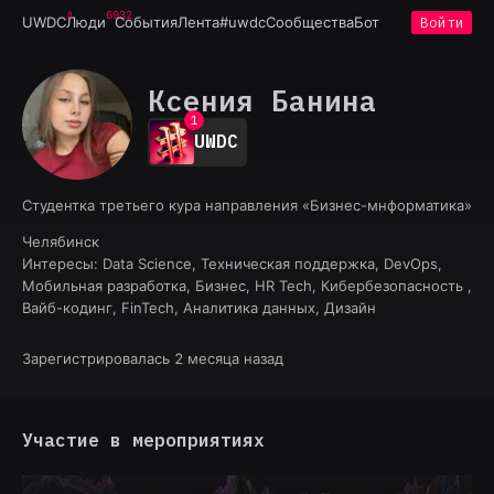
6932
UWDC
Люди
События
Лента
#uwdc
Сообщества
Бот
Войти
Ксения Банина
0
1
UWDC
2
3
4
Студентка третьего кура направления «Бизнес-мнформатика»
5
6
Челябинск
7
Интересы:
Data Science, Техническая поддержка, DevOps,
8
Мобильная разработка, Бизнес, HR Tech, Кибербезопасность ,
9
Вайб-кодинг, FinTech, Аналитика данных, Дизайн
Зарегистрировалась 2 месяца назад
Участие в мероприятиях