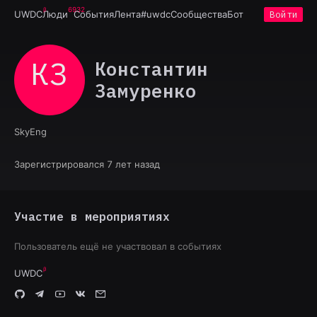
6932
UWDC
Люди
События
Лента
#uwdc
Сообщества
Бот
Войти
КЗ
Константин
Замуренко
SkyEng
Зарегистрировался 7 лет назад
Участие в мероприятиях
Пользователь ещё не участвовал в событиях
UWDC