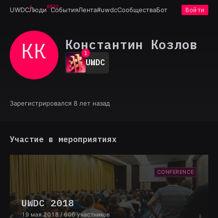
6932
UWDC
Люди
События
Лента
#uwdc
Сообщества
Бот
Войти
Константин Козлов
КК
0
1
UWDC
2
3
4
5
6
Зарегистрировался 8 лет назад
7
8
9
Участие в мероприятиях
CONFERENCE
UWDC 2018
19 мая 2018
/ 606 участников