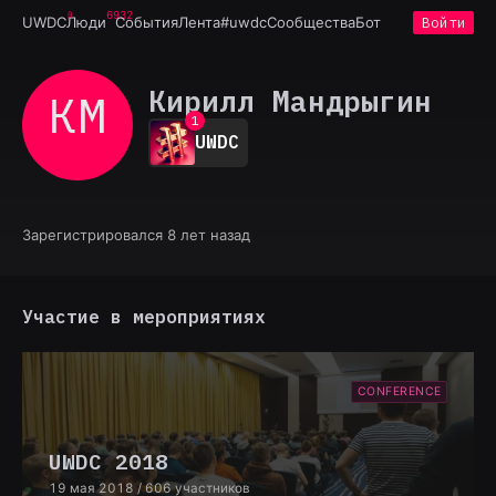
6932
UWDC
Люди
События
Лента
#uwdc
Сообщества
Бот
Войти
Кирилл Мандрыгин
КМ
0
1
UWDC
2
3
4
5
6
Зарегистрировался 8 лет назад
7
8
9
Участие в мероприятиях
CONFERENCE
UWDC 2018
19 мая 2018
/ 606 участников