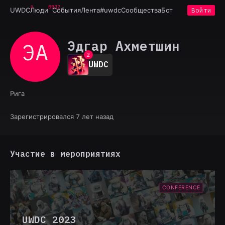
6932
UWDC
Люди
События
Лента
#uwdc
Сообщества
Бот
Войти
0
Эдгар Ахметшин
ЭА
1
2
UWDC
3
4
5
Рига
6
7
8
Зарегистрировался 7 лет назад
9
Участие в мероприятиях
CONFERENCE
UWDC 2023