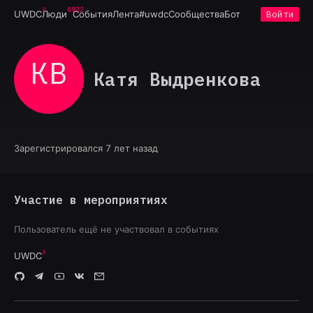
6932
UWDC
Люди
События
Лента
#uwdc
Сообщества
Бот
Войти
КВ
Катя Выдренкова
Зарегистрировался 7 лет назад
Участие в мероприятиях
Пользователь ещё не участвовал в событиях
UWDC