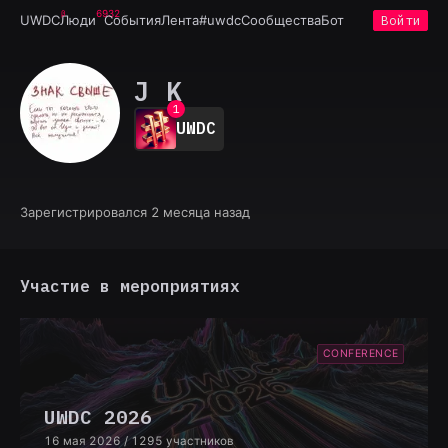
6932
UWDC
Люди
События
Лента
#uwdc
Сообщества
Бот
Войти
J K
0
1
UWDC
2
3
4
5
6
Зарегистрировался 2 месяца назад
7
8
9
Участие в мероприятиях
CONFERENCE
UWDC 2026
16 мая 2026
/ 1295 участников