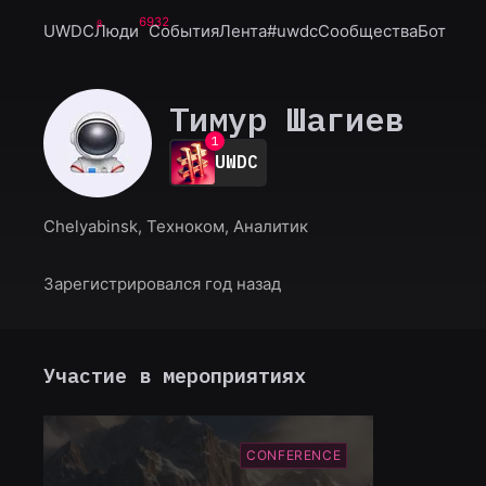
6932
UWDC
Люди
События
Лента
#uwdc
Сообщества
Бот
Тимур Шагиев
0
1
UWDC
2
3
4
Chelyabinsk, Техноком, Аналитик
5
6
7
Зарегистрировался год назад
8
9
Участие в мероприятиях
CONFERENCE