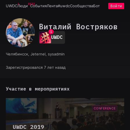
6932
UWDC
Люди
События
Лента
#uwdc
Сообщества
Бот
Войти
Виталий Востряков
0
1
UWDC
2
3
4
Челябинсск, Jeternel, sysadmin
5
6
7
Зарегистрировался 7 лет назад
8
9
Участие в мероприятиях
CONFERENCE
UWDC 2019