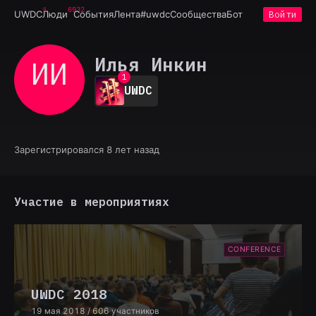
6932
UWDC
Люди
События
Лента
#uwdc
Сообщества
Бот
Войти
Илья Инкин
ИИ
0
1
UWDC
2
3
4
5
6
Зарегистрировался 8 лет назад
7
8
9
Участие в мероприятиях
CONFERENCE
UWDC 2018
19 мая 2018
/ 606 участников