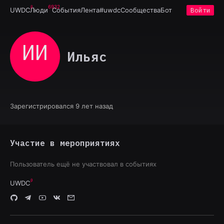
6932
UWDC
Люди
События
Лента
#uwdc
Сообщества
Бот
Войти
ИИ
Ильяс
Зарегистрировался 9 лет назад
Участие в мероприятиях
Пользователь ещё не участвовал в событиях
UWDC