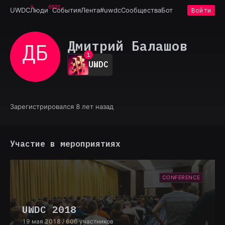
6932
UWDC
Люди
События
Лента
#uwdc
Сообщества
Бот
Войти
Дмитрий Балашов
ДБ
0
1
UWDC
2
3
4
5
6
Зарегистрировался 8 лет назад
7
8
9
Участие в мероприятиях
CONFERENCE
UWDC 2018
19 мая 2018
/ 606 участников