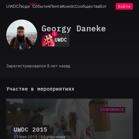
6932
UWDC
Люди
События
Лента
#uwdc
Сообщества
Бот
Войти
Georgy Daneke
0
1
UWDC
2
3
4
5
6
Зарегистрировался 9 лет назад
7
8
9
Участие в мероприятиях
CONFERENCE
UWDC 2015
23 мая 2015
/ 63 участника