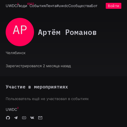
6932
UWDC
Люди
События
Лента
#uwdc
Сообщества
Бот
Войти
АР
Артём Романов
Челябинск
Зарегистрировался 2 месяца назад
Участие в мероприятиях
Пользователь ещё не участвовал в событиях
UWDC